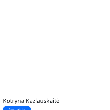
Kotryna Kazlauskaitė
6 m. patirtis