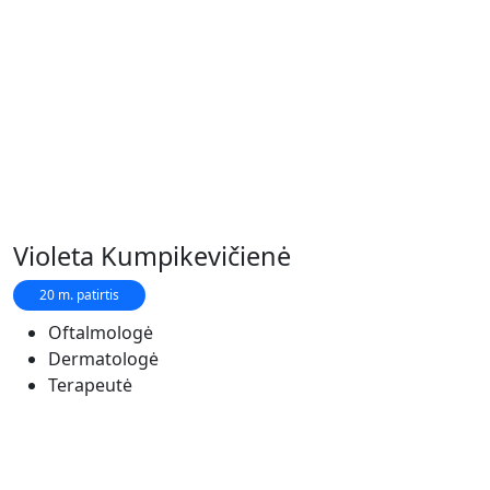
Violeta Kumpikevičienė
20 m. patirtis
Oftalmologė
Dermatologė
Terapeutė