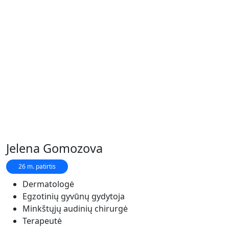
Jelena Gomozova
26 m. patirtis
Dermatologė
Egzotinių gyvūnų gydytoja
Minkštųjų audinių chirurgė
Terapeutė