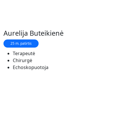
Aurelija Buteikienė
25 m. patirtis
Terapeutė
Chirurgė
Echoskopuotoja