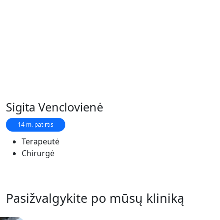
Sigita Venclovienė
14 m. patirtis
Terapeutė
Chirurgė
Pasižvalgykite po mūsų kliniką