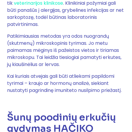
tik
veterinarijos klinikose
. Klinikiniai požymiai gali
būti panašūs į alergijas, grybelines infekcijas ar net
sarkoptozę, todėl būtinas laboratorinis
patvirtinimas.
Patikimiausias metodas yra odos nuograndų
(skutmenų) mikroskopinis tyrimas. Jo metu
paimamas mėginys iš pažeistos vietos ir tiriamas
mikroskopu. Tai leidžia tiesiogiai pamatyti erkutes,
jų kiaušinėlius ar lervas.
Kai kuriais atvejais gali būti atliekami papildomi
tyrimai – kraujo ar hormonų analizė, siekiant
nustatyti pagrindinę imuniteto nusilpimo priežastį.
Šunų poodinių erkučių
gydymas HAČIKO