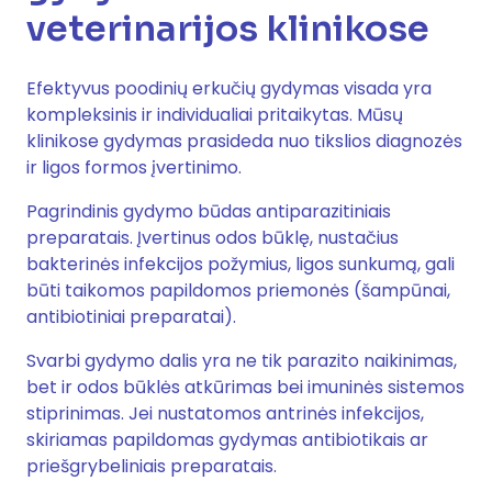
veterinarijos klinikose
Efektyvus poodinių erkučių gydymas visada yra
kompleksinis ir individualiai pritaikytas. Mūsų
klinikose gydymas prasideda nuo tikslios diagnozės
ir ligos formos įvertinimo.
Pagrindinis gydymo būdas antiparazitiniais
preparatais. Įvertinus odos būklę, nustačius
bakterinės infekcijos požymius, ligos sunkumą, gali
būti taikomos papildomos priemonės (šampūnai,
antibiotiniai preparatai).
Svarbi gydymo dalis yra ne tik parazito naikinimas,
bet ir odos būklės atkūrimas bei imuninės sistemos
stiprinimas. Jei nustatomos antrinės infekcijos,
skiriamas papildomas gydymas antibiotikais ar
priešgrybeliniais preparatais.