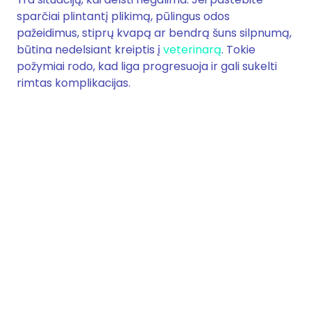
sparčiai plintantį plikimą, pūlingus odos
pažeidimus, stiprų kvapą ar bendrą šuns silpnumą,
būtina nedelsiant kreiptis į
veterinarą
. Tokie
požymiai rodo, kad liga progresuoja ir gali sukelti
rimtas komplikacijas.
Kaip apsaugoti šunį nuo
poodinių erkučių?
Prevencija orientuota į bendrą šuns sveikatos
palaikymą. Subalansuota mityba, tinkama odos
priežiūra ir streso mažinimas padeda išlaikyti
stiprią imuninę sistemą, kuri natūraliai kontroliuoja
parazitų kiekį.
Reguliarūs profilaktiniai vizitai leidžia anksti