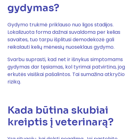
gydymas?
Gydymo trukmė priklauso nuo ligos stadijos.
Lokalizuota forma dažnai suvaldoma per kelias
savaites, tuo tarpu išplitusi demodekozė gali
reikalauti kelių mėnesių nuoseklaus gydymo.
Svarbu suprasti, kad net ir išnykus simptomams
gydymas dar tęsiamas, kol tyrimai patvirtina, jog
erkutės visiškai pašalintos. Tai sumažina atkryčio
riziką.
Kada būtina skubiai
kreiptis į veterinarą?
Yra situacijų, kai delsti negalima. Jei pastebite