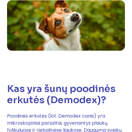
Kas yra šunų poodinės
erkutės (Demodex)?
Poodinės erkutės (lot. Demodex canis) yra
mikroskopiniai parazitai, gyvenantys plaukų
folikuluose ir riebalinėse liaukose. Dauguma sveikų