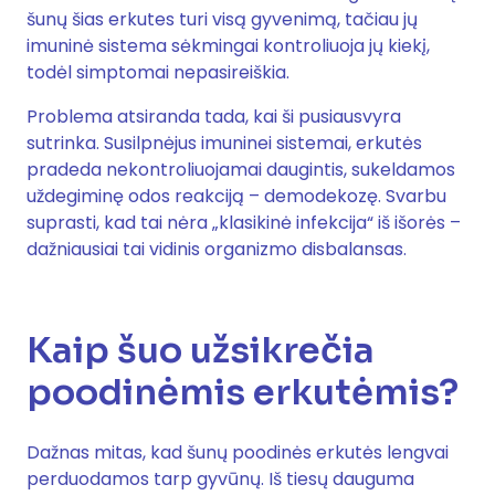
šunų šias erkutes turi visą gyvenimą, tačiau jų
imuninė sistema sėkmingai kontroliuoja jų kiekį,
todėl simptomai nepasireiškia.
Problema atsiranda tada, kai ši pusiausvyra
sutrinka. Susilpnėjus imuninei sistemai, erkutės
pradeda nekontroliuojamai daugintis, sukeldamos
uždegiminę odos reakciją – demodekozę. Svarbu
suprasti, kad tai nėra „klasikinė infekcija“ iš išorės –
dažniausiai tai vidinis organizmo disbalansas.
Kaip šuo užsikrečia
poodinėmis erkutėmis?
Dažnas mitas, kad šunų poodinės erkutės lengvai
perduodamos tarp gyvūnų. Iš tiesų dauguma